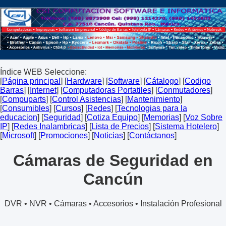
Índice WEB Seleccione:
[
Página principal
] [
Hardware
] [
Software
] [
Cátalogo
] [
Codigo
Barras
] [
Internet
] [
Computadoras Portatiles
] [
Conmutadores
]
[
Compuparts
] [
Control Asistencias
] [
Mantenimiento
]
[
Consumibles
] [
Cursos
] [
Redes
] [
Tecnologias para la
educacion
] [
Seguridad
] [
Cotiza Equipo
] [
Memorias
] [
Voz Sobre
IP
] [
Redes Inalambricas
] [
Lista de Precios
] [
Sistema Hotelero
]
[
Microsoft
] [
Promociones
] [
Noticias
] [
Contáctanos
]
Cámaras de Seguridad en
Cancún
DVR • NVR • Cámaras • Accesorios • Instalación Profesional