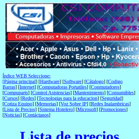
Índice WEB Seleccione:
[
Página principal
] [
Hardware
] [
Software
] [
Cátalogo
] [
Codigo
Barras
] [
Internet
] [
Computadoras Portatiles
] [
Conmutadores
]
[
Compuparts
] [
Control Asistencias
] [
Mantenimiento
] [
Consumibles
]
[
Cursos
] [
Redes
] [
Tecnologias para la educacion
] [
Seguridad
]
[
Cotiza Equipo
] [
Memorias
] [
Voz Sobre IP
] [
Redes Inalambricas
]
[
Lista de Precios
] [
Sistema Hotelero
] [
Microsoft
] [
Promociones
]
[
Noticias
] [
Contáctanos
]
Lista de precios