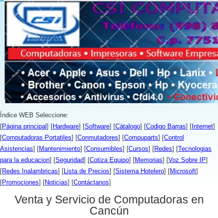
Índice WEB Seleccione:
[
Página principal
] [
Hardware
] [
Software
] [
Cátalogo
] [
Codigo Barras
] [
Internet
]
[
Computadoras Portatiles
] [
Conmutadores
] [
Compuparts
] [
Control
Asistencias
] [
Mantenimiento
] [
Consumibles
] [
Cursos
] [
Redes
] [
Tecnologias
para la educacion
] [
Seguridad
] [
Cotiza Equipo
] [
Memorias
] [
Voz Sobre IP
]
[
Redes Inalambricas
] [
Lista de Precios
] [
Sistema Hotelero
] [
Microsoft
]
[
Promociones
] [
Noticias
] [
Contáctanos
]
Venta y Servicio de Computadoras en
Cancún